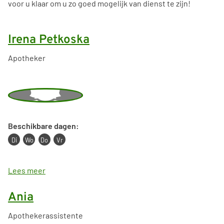
voor u klaar om u zo goed mogelijk van dienst te zijn!
Irena Petkoska
Apotheker
Beschikbare dagen:
Di
Wo
Do
Vr
I
Lees meer
r
e
Ania
n
a
Apothekerassistente
P