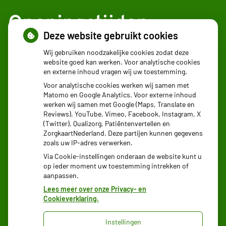
Openingstijden
Deze website gebruikt cookies
Maandag:
08.30 - 17:30
Wij gebruiken noodzakelijke cookies zodat deze
website goed kan werken. Voor analytische cookies
Dinsdag:
08.30 - 17:30
en externe inhoud vragen wij uw toestemming.
Woensdag:
08.30 - 17:30
Voor analytische cookies werken wij samen met
Donderdag:
08.30 - 17:30
Matomo en Google Analytics. Voor externe inhoud
Vrijdag:
08.30 - 17:30
werken wij samen met Google (Maps, Translate en
Reviews), YouTube, Vimeo, Facebook, Instagram, X
(Twitter), Qualizorg, Patiëntenvertellen en
ZorgkaartNederland. Deze partijen kunnen gegevens
zoals uw IP-adres verwerken.
Via Cookie-instellingen onderaan de website kunt u
op ieder moment uw toestemming intrekken of
aanpassen.
Lees meer over onze Privacy- en
Cookieverklaring.
Instellingen