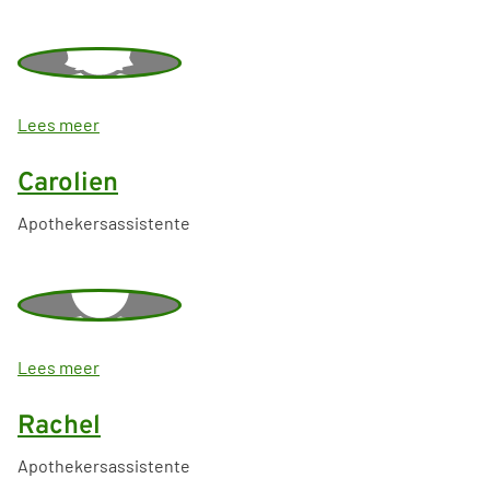
e
t
k
o
s
k
A
Lees meer
a
n
i
Carolien
a
Apothekersassistente
C
Lees meer
a
r
Rachel
o
l
Apothekersassistente
i