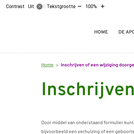
Step
Tekst
Tekst
Contrast
Tekstgrootte
100%
Uit
1
verkleinen
vergroten
of
met
met
5,
10%
10%
Persoonsgegevens
Hoofdmenu
HOME
DE AP
Home
Inschrijven of een wijziging doorg
Inschrijve
Door middel van onderstaand formulier kunt 
bijvoorbeeld een verhuizing of een geboorte