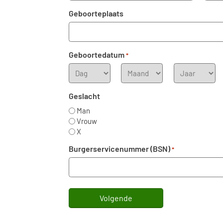
Geboorteplaats
Geboortedatum
*
Dag
Maand
Jaar
Geslacht
Man
Vrouw
X
Burgerservicenummer (BSN)
*