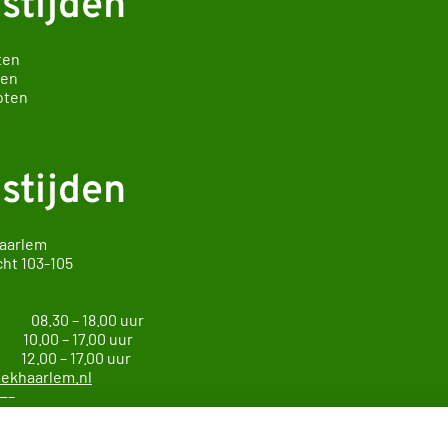
stijden
ten
ten
oten
stijden
Haarlem
cht
103-105
arlem
g 08.30 – 18.00 uur
0 – 17.00 uur
 – 17.00 uur
ekhaarlem.nl
—–
ie Haarlem Zuid