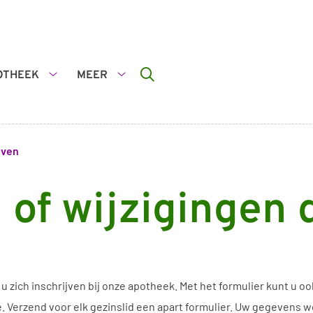
OTHEEK
MEER
De
Meer
apotheek
submenu
submenu
even
n of wijzigingen
u zich inschrijven bij onze apotheek. Met het formulier kunt u o
. Verzend voor elk gezinslid een apart formulier. Uw gegevens 