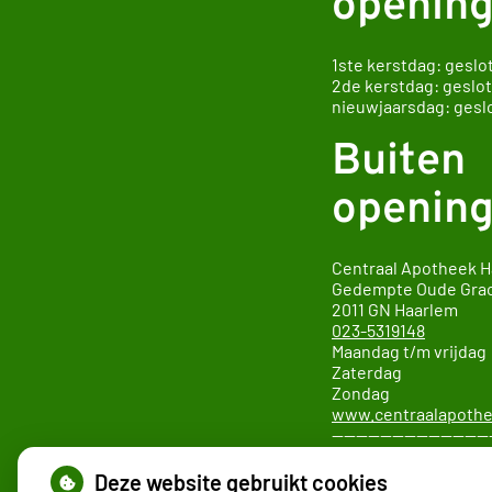
opening
1ste kerstdag: geslo
2de kerstdag: geslo
nieuwjaarsdag: gesl
Buiten
opening
Centraal Apotheek 
Gedempte Oude Gra
2011 GN
Ha
023-5319148
Maandag t/m vrijda
Zaterdag 10.0
Zondag 12.00
www.centraalapothe
—————————————
Apotheek SAHZ locat
Boerhaavelaan 22
Deze website gebruikt cookies