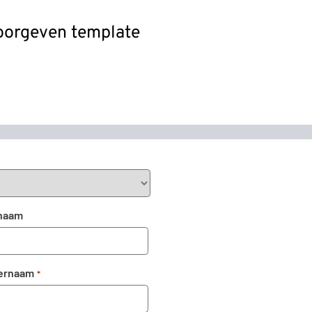
doorgeven template
naam
ernaam
*