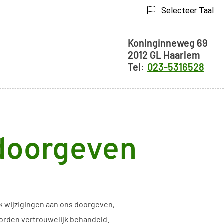
Selecteer Taal
Adresgegeve
Koninginneweg
69
2012 GL
Haarlem
023-5316528
 doorgeven
ok wijzigingen aan ons doorgeven,
worden vertrouwelijk behandeld.