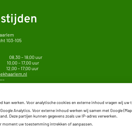
stijden
Haarlem
cht
103-105
arlem
g 08.30 – 18.00 uur
0 – 17.00 uur
 – 17.00 uur
ekhaarlem.nl
—–
ie Haarlem Zuid
ed kan werken. Voor analytische cookies en externe inhoud vragen wij uw
—–
Google Analytics. Voor externe inhoud werken wij samen met Google (Map
erland. Deze partijen kunnen gegevens zoals uw IP-adres verwerken.
der moment uw toestemming intrekken of aanpassen.