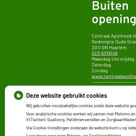
Buiten
opening
Centraal Apotheek 
Gedempte Oude Gra
2011 GN
Ha
023-5319148
Maandag t/m vrijda
Zaterdag 10.0
Zondag 12.00
www.centraalapothe
—————————————
Apotheek SAHZ locat
Boerhaavelaan 22
Deze website gebruikt cookies
2035 RC Haarlem
023-5456421
Wij gebruiken noodzakelijke cookies zodat deze website go
—————————————
Voor analytische cookies werken wij samen met Matomo en 
X (Twitter), Qualizorg, Patiëntenvertellen en ZorgkaartNed
Via Cookie-instellingen onderaan de website kunt u op ie
Lees meer over onze Privacy- en Cookieverklaring.