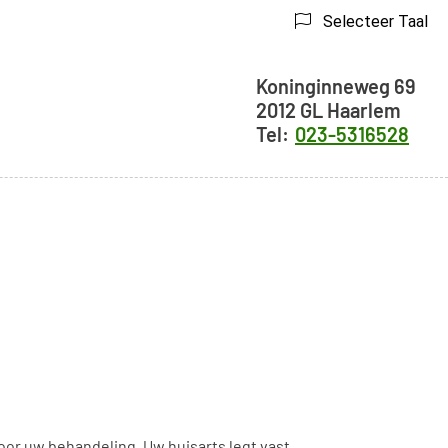
Selecteer Taal
Adresgegeve
Koninginneweg
69
2012 GL
Haarlem
023-5316528
voor uw behandeling. Uw huisarts legt vast