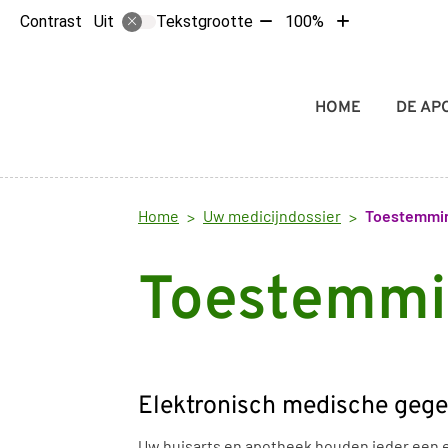
Tekst
Tekst
Contrast
Tekstgrootte
100%
Uit
verkleinen
vergroten
met
met
10%
10%
Hoofdmenu
HOME
DE AP
Home
Uw medicijndossier
Toestemmi
Toestemm
Elektronisch medische gege
Uw huisarts en apotheek houden ieder een eig