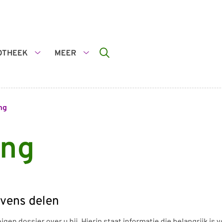
OTHEEK
MEER
De
Meer
apotheek
submenu
submenu
ng
ing
vens delen
en dossier over u bij. Hierin staat informatie die belangrijk is 