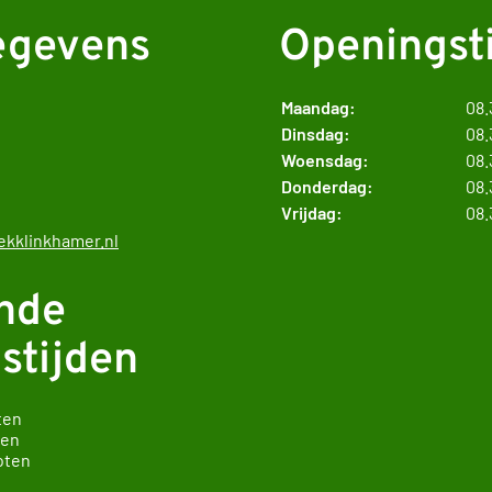
egevens
Openingst
Maandag:
08.
Dinsdag:
08.
Woensdag:
08.
Donderdag:
08.
Vrijdag:
08.
kklinkhamer.nl
nde
stijden
ten
ten
oten