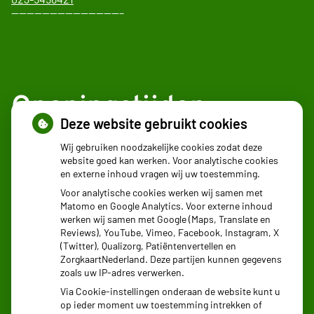
——————————————–
Openingstijden
Deze website gebruikt cookies
Maandag:
08.30 - 17:30
Wij gebruiken noodzakelijke cookies zodat deze
website goed kan werken. Voor analytische cookies
Dinsdag:
08.30 - 17:30
en externe inhoud vragen wij uw toestemming.
Woensdag:
08.30 - 17:30
Voor analytische cookies werken wij samen met
Donderdag:
08.30 - 17:30
Matomo en Google Analytics. Voor externe inhoud
Vrijdag:
08.30 - 17:30
werken wij samen met Google (Maps, Translate en
Reviews), YouTube, Vimeo, Facebook, Instagram, X
(Twitter), Qualizorg, Patiëntenvertellen en
ZorgkaartNederland. Deze partijen kunnen gegevens
zoals uw IP-adres verwerken.
Via Cookie-instellingen onderaan de website kunt u
op ieder moment uw toestemming intrekken of