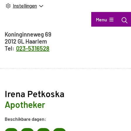
Instellingen
Hoofdmenu
Menu
Adresgegevens
Koninginneweg
69
2012 GL
Haarlem
023-5316528
Irena Petkoska
Apotheker
Beschikbare dagen: