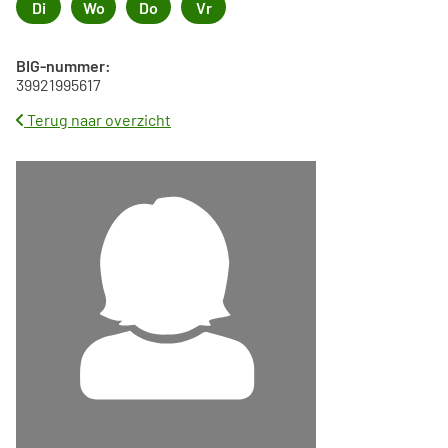
Di
Wo
Do
Vr
Dinsdag
Woensdag
Donderdag
Vrijdag
BIG-nummer:
39921995617
Terug naar overzicht