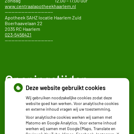
Zondag 12.00 – 17.00 uur
www.centraalapotheekhaarlem.nl
——————————————–
Apotheek SAHZ locatie Haarlem Zuid
Boerhaavelaan 22
2035 RC Haarlem
023-5456421
——————————————–
Openingstijden
Deze website gebruikt cookies
Maandag:
08.30 - 17:30
Wij gebruiken noodzakelijke cookies zodat deze
website goed kan werken. Voor analytische cookies
Dinsdag:
08.30 - 17:30
en externe inhoud vragen wij uw toestemming.
Woensdag:
08.30 - 17:30
Voor analytische cookies werken wij samen met
Donderdag:
08.30 - 17:30
Matomo en Google Analytics. Voor externe inhoud
Vrijdag:
08.30 - 17:30
werken wij samen met Google (Maps, Translate en