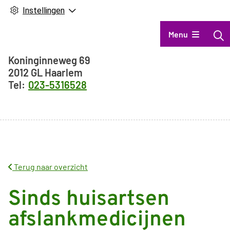
Instellingen
Hoofdmenu
Menu
Adresgegevens
Koninginneweg
69
2012 GL
Haarlem
023-5316528
Terug naar overzicht
Sinds huisartsen
afslankmedicijnen