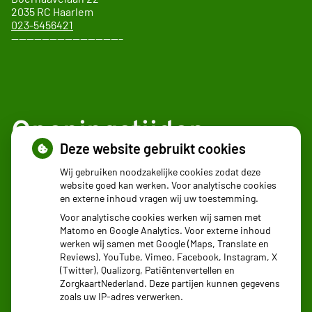
2035 RC Haarlem
023-5456421
——————————————–
Openingstijden
Deze website gebruikt cookies
Maandag:
08.30 - 17:30
Wij gebruiken noodzakelijke cookies zodat deze
website goed kan werken. Voor analytische cookies
Dinsdag:
08.30 - 17:30
en externe inhoud vragen wij uw toestemming.
Woensdag:
08.30 - 17:30
Voor analytische cookies werken wij samen met
Donderdag:
08.30 - 17:30
Matomo en Google Analytics. Voor externe inhoud
Vrijdag:
08.30 - 17:30
werken wij samen met Google (Maps, Translate en
Reviews), YouTube, Vimeo, Facebook, Instagram, X
(Twitter), Qualizorg, Patiëntenvertellen en
ZorgkaartNederland. Deze partijen kunnen gegevens
zoals uw IP-adres verwerken.