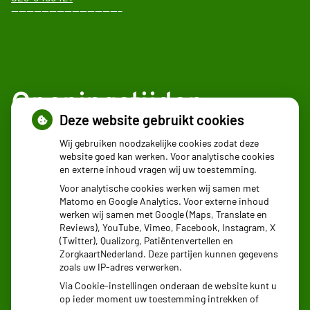
——————————————–
Openingstijden
Deze website gebruikt cookies
Maandag:
08.30 - 17:30
Wij gebruiken noodzakelijke cookies zodat deze
website goed kan werken. Voor analytische cookies
Dinsdag:
08.30 - 17:30
en externe inhoud vragen wij uw toestemming.
Woensdag:
08.30 - 17:30
Voor analytische cookies werken wij samen met
Donderdag:
08.30 - 17:30
Matomo en Google Analytics. Voor externe inhoud
Vrijdag:
08.30 - 17:30
werken wij samen met Google (Maps, Translate en
Reviews), YouTube, Vimeo, Facebook, Instagram, X
(Twitter), Qualizorg, Patiëntenvertellen en
ZorgkaartNederland. Deze partijen kunnen gegevens
zoals uw IP-adres verwerken.
Via Cookie-instellingen onderaan de website kunt u
op ieder moment uw toestemming intrekken of