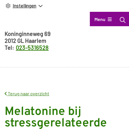
Instellingen
Hoofdmenu
Menu
Adresgegevens
Koninginneweg
69
2012 GL
Haarlem
023-5316528
Terug naar overzicht
Melatonine bij
stressgerelateerde