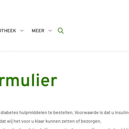
OTHEEK
MEER
De
Meer
apotheek
submenu
submenu
rmulier
w diabetes hulpmiddelen te bestellen. Voorwaarde is dat u insuli
dat wij het voor u klaar kunnen zetten of bezorgen.