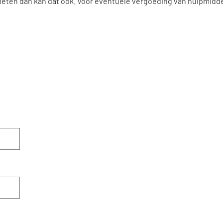
e meten dan kan dat ook. Voor eventuele vergoeding van hulpmid