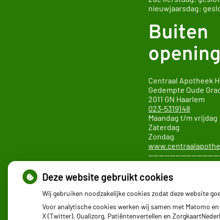
nieuwjaarsdag: gesl
Buiten
opening
Centraal Apotheek 
Gedempte Oude Gra
2011 GN
Ha
023-5319148
Maandag t/m vrijda
Zaterdag 10.0
Zondag 12.00
www.centraalapothe
—————————————
Apotheek SAHZ locat
Boerhaavelaan 22
Deze website gebruikt cookies
2035 RC Haarlem
023-5456421
Wij gebruiken noodzakelijke cookies zodat deze website go
—————————————
Voor analytische cookies werken wij samen met Matomo en 
X (Twitter), Qualizorg, Patiëntenvertellen en ZorgkaartNed