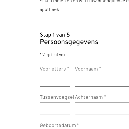
Slikt u tabletten en wilt u uw bloedglucos
apotheek.
Stap 1 van 5
Persoonsgegevens
* Verplicht veld.
Voorletters
*
Voornaam
*
Tussenvoegsel
Achternaam
*
Geboortedatum
*