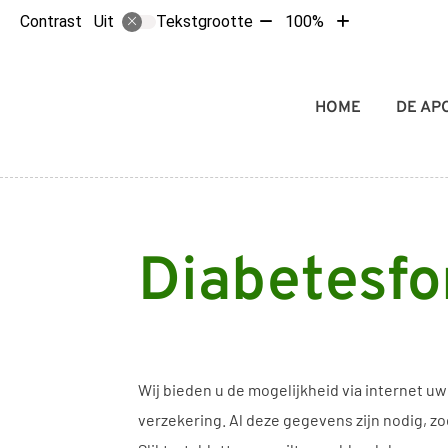
Tekst
Tekst
Contrast
Tekstgrootte
100%
Uit
verkleinen
vergroten
met
met
10%
10%
Hoofdmenu
HOME
DE AP
Diabetesfo
Wij bieden u de mogelijkheid via internet u
verzekering. Al deze gegevens zijn nodig, zo