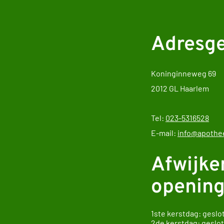
Adresg
Koninginneweg 69
2012 GL Haarlem
Tel:
023-5316528
E-mail:
info@apothee
Afwijke
opening
1ste kerstdag: geslo
2de kerstdag: geslo