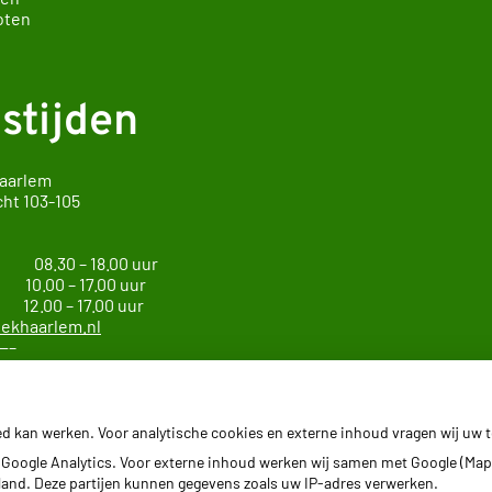
oten
stijden
Haarlem
cht
103-105
arlem
g 08.30 – 18.00 uur
0 – 17.00 uur
 – 17.00 uur
ekhaarlem.nl
—–
ie Haarlem Zuid
ed kan werken. Voor analytische cookies en externe inhoud vragen wij uw
—–
Google Analytics. Voor externe inhoud werken wij samen met Google (Map
erland. Deze partijen kunnen gegevens zoals uw IP-adres verwerken.